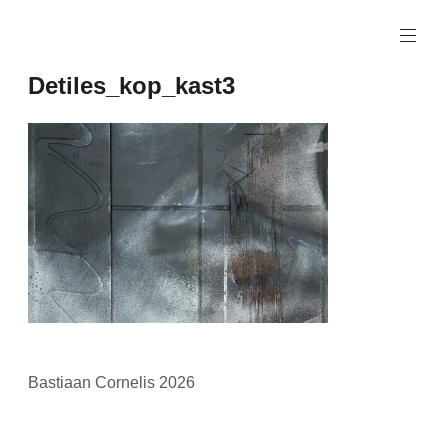
Naar
de
inhoud
Detiles_kop_kast3
springen
Bastiaan Cornelis 2026