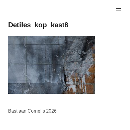
Naar
de
inhoud
Detiles_kop_kast8
springen
Bastiaan Cornelis 2026