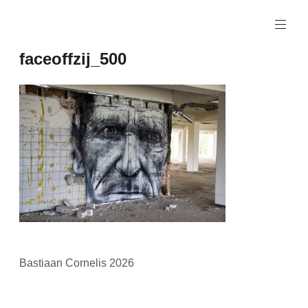
Naar
de
inhoud
faceoffzij_500
springen
Bastiaan Cornelis 2026