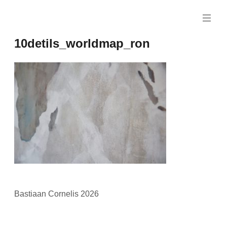
Naar
de
inhoud
10detils_worldmap_ron
springen
Bastiaan Cornelis 2026