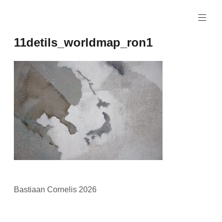
Naar
de
inhoud
11detils_worldmap_ron1
springen
Bastiaan Cornelis 2026