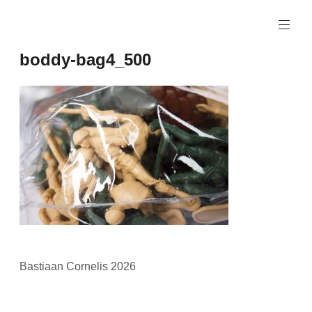
Naar
de
inhoud
boddy-bag4_500
springen
Bastiaan Cornelis 2026