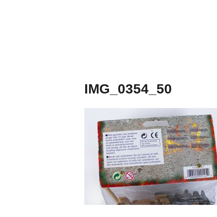
Naar
de
inhoud
springen
IMG_0354_50