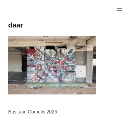
Naar
de
inhoud
daar
springen
Bastiaan Cornelis 2026