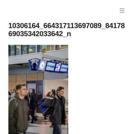
Naar
de
inhoud
10306164_664317113697089_84178
springen
69035342033642_n