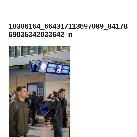
Naar
de
inhoud
10306164_664317113697089_84178
springen
69035342033642_n