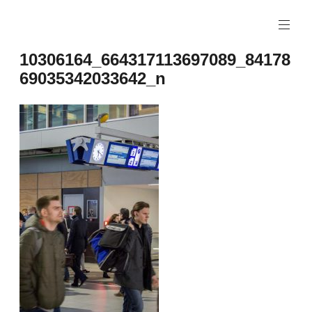
Naar
de
inhoud
10306164_664317113697089_84178
springen
69035342033642_n