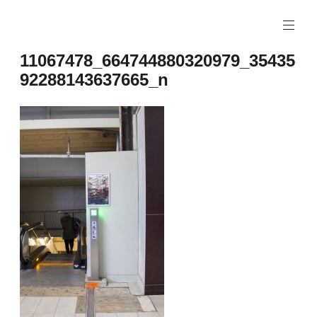
Naar
de
inhoud
11067478_664744880320979_35435
springen
92288143637665_n