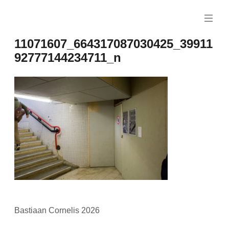
Naar
de
inhoud
11071607_664317087030425_39911
springen
92777144234711_n
Bastiaan Cornelis 2026