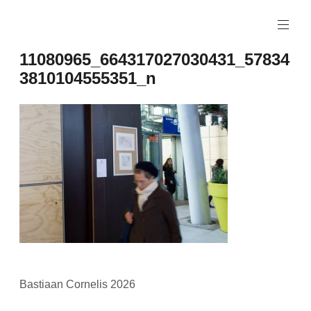
Naar
de
inhoud
11080965_664317027030431_57834
springen
3810104555351_n
Bastiaan Cornelis 2026