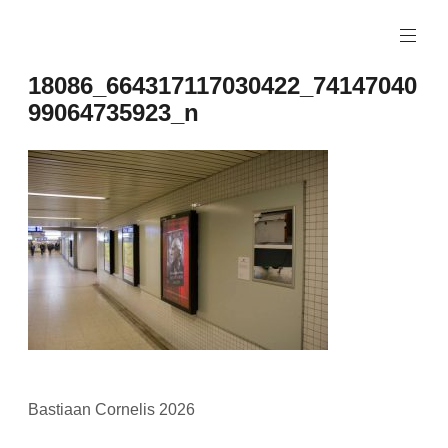
Naar
de
inhoud
18086_664317117030422_74147040
springen
99064735923_n
Bastiaan Cornelis 2026