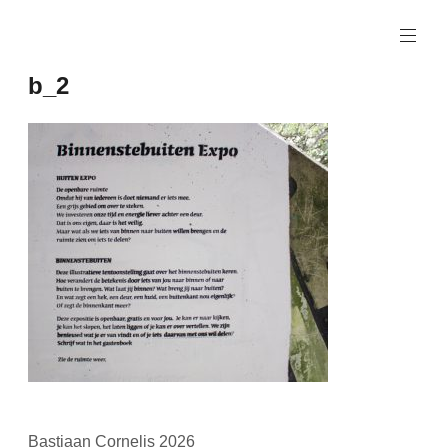
Naar
de
inhoud
b_2
springen
Bastiaan Cornelis 2026