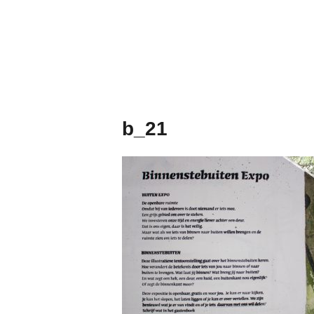
Naar
de
inhoud
springen
b_21