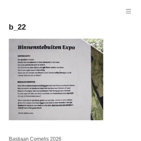
Naar
de
inhoud
b_22
springen
Bastiaan Cornelis 2026