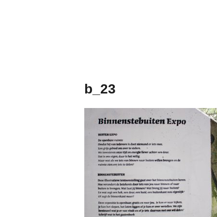
Naar
de
inhoud
springen
b_23