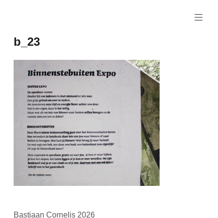
Naar
de
inhoud
b_23
springen
Bastiaan Cornelis 2026