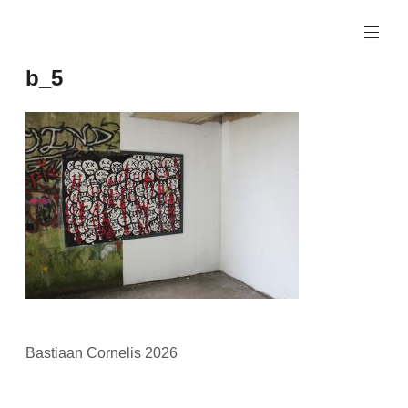
Naar
de
inhoud
b_5
springen
Bastiaan Cornelis 2026