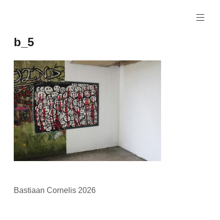
Naar
de
inhoud
b_5
springen
Bastiaan Cornelis 2026