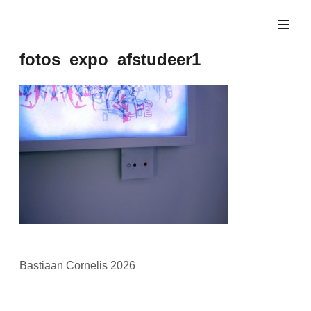
Naar
de
inhoud
fotos_expo_afstudeer1
springen
Bastiaan Cornelis 2026