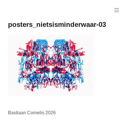
Naar
de
inhoud
posters_nietsisminderwaar-03
springen
Bastiaan Cornelis 2026