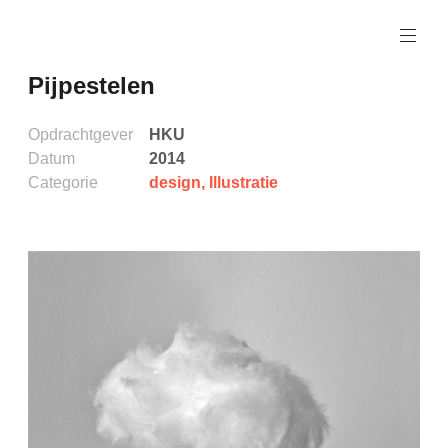
Naar
de
inhoud
Pijpestelen
springen
Opdrachtgever
HKU
Datum
2014
Categorie
design
,
Illustratie