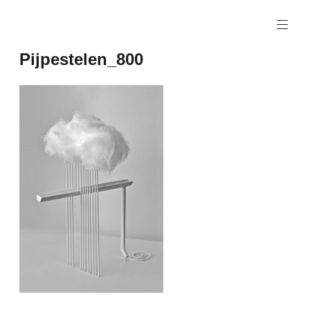
Naar
de
inhoud
Pijpestelen_800
springen