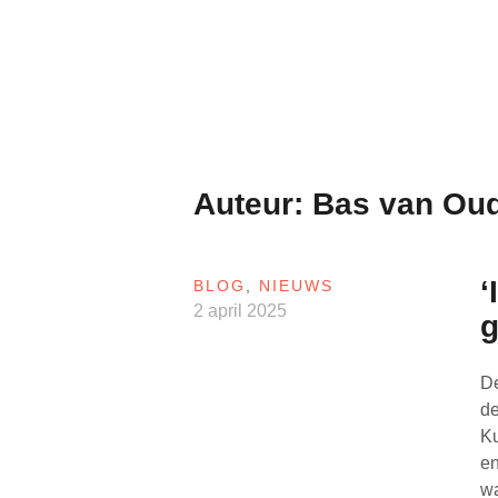
Naar
de
inhoud
springen
Auteur:
Bas van Ou
‘
BLOG
,
NIEUWS
2 april 2025
g
De
de
Ku
en
wa