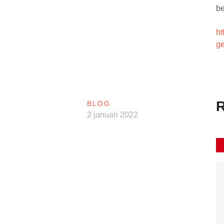
be
ht
ge
R
BLOG
2 januari 2022