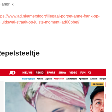
langrijk.’’
tps://www.ad.nl/amersfoort/illegaal-portret-anne-frank-op-
luidswal-straalt-op-juiste-moment~ad00bbef/
epelsteeltje