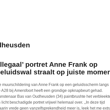
dheusden
Illegaal’ portret Anne Frank op
eluidswal straalt op juiste mome
 muurschildering van Anne Frank op een geluidsscherm langs
 A28 bij Amersfoort heeft een grondige opknapbeurt gehad.
nstenaar Bas van Oudheusden (34) paintbrushte het verbleekt
 licht beschadigde portret vrijwel helemaal over. ,,In deze tijd
arin vrede geen vanzelfsprekendheid meer is, leek het me extr