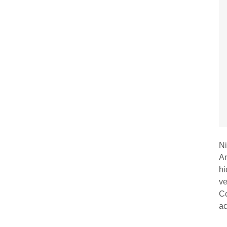
Ni
An
hi
ve
Co
ac