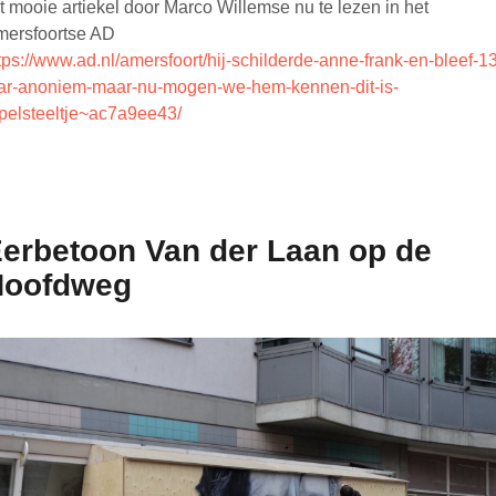
t mooie artiekel door Marco Willemse nu te lezen in het
ersfoortse AD
tps://www.ad.nl/amersfoort/hij-schilderde-anne-frank-en-bleef-13
ar-anoniem-maar-nu-mogen-we-hem-kennen-dit-is-
pelsteeltje~ac7a9ee43/
erbetoon Van der Laan op de
Hoofdweg