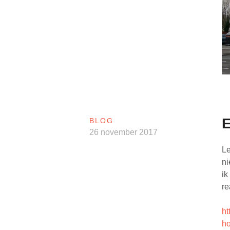
E
BLOG
26 november 2017
Le
ni
ik
re
ht
ho