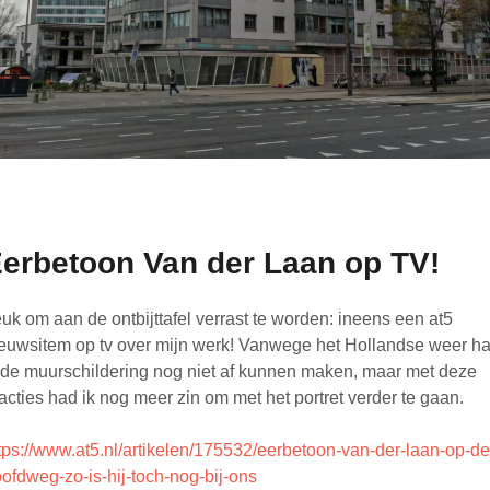
erbetoon Van der Laan op TV!
uk om aan de ontbijttafel verrast te worden: ineens een at5
euwsitem op tv over mijn werk! Vanwege het Hollandse weer h
 de muurschildering nog niet af kunnen maken, maar met deze
acties had ik nog meer zin om met het portret verder te gaan.
tps://www.at5.nl/artikelen/175532/eerbetoon-van-der-laan-op-de
ofdweg-zo-is-hij-toch-nog-bij-ons